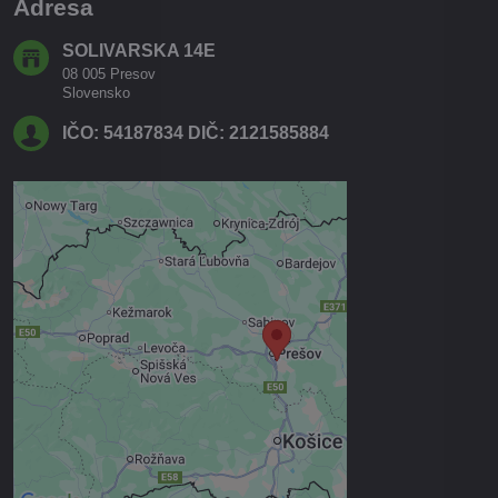
Adresa
SOLIVARSKA 14E
08 005 Presov
Slovensko
IČO: 54187834 DIČ: 2121585884
Externý obsah je blokovaný
Voľbami súkromia
Prajete si načítať externý obsah?
Povoliť tentokrát
Povoliť a zapamätať - súhlas s
druhom cookie: Funkčné
Otvoriť obsah v novom okne