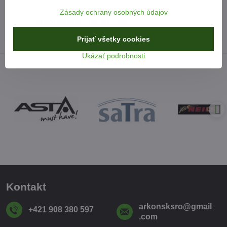
Zásady ochrany osobných údajov
arkonsksro​@gmail​.com
Prijať všetky cookies
Ukázať podrobnosti
Kontakt
arkonsksro​@gmail​
+421 908 380 597
.com