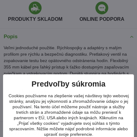
PRODUKTY SKLADOM
ONLINE PODPORA
Popis
Veľmi jednoduché použitie. Rýchlospojky a adaptéry s malým
profilom pre rýchlu a bezpečnú diagnostiku. Pretlakový ventil na
zopakovanie testu bez opätovného odstránenia hodín. Flexibilný
355 mm kábel pre ľahký prístup k ťažko dostupným zapaľovacím
sviečkam a vstrekovacím portom. Dvojitá stupnica na hodinách s
priemerom 80 mm a stupnicou 0 - 1000 LB / IN2 a 0 - 70 barov.
Predvoľby súkromia
Viac z kategórie
Cookies používame na zlepšenie vašej návštevy tejto webovej
DIAGNOSTIKA / SKÚŠAČKY / TESTERY
stránky, analýzu jej výkonnosti a zhromažďovanie údajov o jej
používaní. Na tento účel môžeme použiť nástroje a služby
MERAČE TLAKU / KOMPRESIE DIESEL
tretích strán a zhromaždené údaje sa môžu preniesť k
partnerom v EÚ, USA alebo iných krajinách. Kliknutím na
„Prijať všetky cookies“ vyjadrujete svoj súhlas s týmto
spracovaním. Nižšie môžete nájsť podrobné informácie alebo
Neviete si poradiť?
upraviť svoje preferencie.