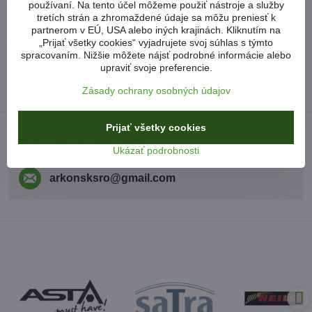
Nami ponúkané náradie ASTA / SATRA sa na trhu vyznačuje
používaní. Na tento účel môžeme použiť nástroje a služby
tretích strán a zhromaždené údaje sa môžu preniesť k
veľmi vysokou kvalitou spracovania a nízkou cenou.
partnerom v EÚ, USA alebo iných krajinách. Kliknutím na
„Prijať všetky cookies“ vyjadrujete svoj súhlas s týmto
Viac z kategórie
spracovaním. Nižšie môžete nájsť podrobné informácie alebo
VÝMENA KVAPALÍN
RUČNÉ NÁRADIE
upraviť svoje preferencie.
KĽÚČE
BITY / IMBUS / TORX / SPLINE
Zásady ochrany osobných údajov
Prijať všetky cookies
Neviete si poradiť?
Ukázať podrobnosti
arkonsksro​@gmail​.com