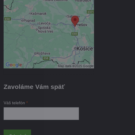
Voľbami súkromia
Prajete si načítať externý obsah?
Povoliť tentokrát
Povoliť a zapamätať - súhlas s
druhom cookie: Funkčné
Otvoriť obsah v novom okne
Zavoláme Vám späť
Váš telefón
*