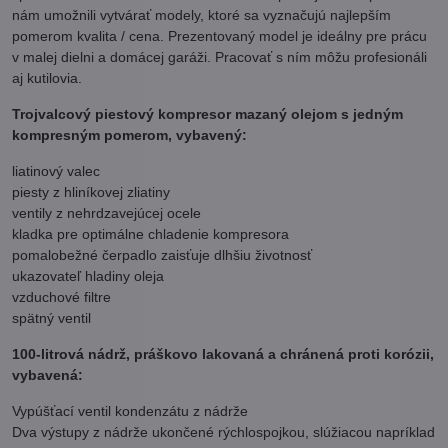
nám umožnili vytvárať modely, ktoré sa vyznačujú najlepším
pomerom kvalita / cena. Prezentovaný model je ideálny pre prácu
v malej dielni a domácej garáži. Pracovať s ním môžu profesionáli
aj kutilovia.
Trojvalcový piestový kompresor mazaný olejom s jedným
kompresným pomerom, vybavený:
liatinový valec
piesty z hliníkovej zliatiny
ventily z nehrdzavejúcej ocele
kladka pre optimálne chladenie kompresora
pomalobežné čerpadlo zaisťuje dlhšiu životnosť
ukazovateľ hladiny oleja
vzduchové filtre
spätný ventil
100-litrová nádrž, práškovo lakovaná a chránená proti korózii,
vybavená:
Vypúšťací ventil kondenzátu z nádrže
Dva výstupy z nádrže ukončené rýchlospojkou, slúžiacou napríklad