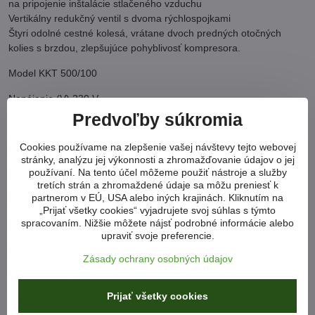
na pripojenie inštalácie stlačeného vzduchu
Vertikálny redukčný ventil s dvoma rýchlospojkami
Štyri odolné cestné kolesá, vrátane dvoch predných otočných
kolies s brzdou, zlepšujúce pohyblivosť kompresora.
Model KKT 500/100
Napájanie (V) 230 V
Predvoľby súkromia
Kapacita nádrže 100L
Cookies používame na zlepšenie vašej návštevy tejto webovej
Otáčky kompresora 1004 ot./min
stránky, analýzu jej výkonnosti a zhromažďovanie údajov o jej
používaní. Na tento účel môžeme použiť nástroje a služby
Počet piestov 3
tretích strán a zhromaždené údaje sa môžu preniesť k
partnerom v EÚ, USA alebo iných krajinách. Kliknutím na
Počet kompresných pomerov 1
„Prijať všetky cookies“ vyjadrujete svoj súhlas s týmto
spracovaním. Nižšie môžete nájsť podrobné informácie alebo
Hlučnosť (dB) 69 dB
upraviť svoje preferencie.
Kapacita (l / min) 500 l / min (30 m3 / h)
Zásady ochrany osobných údajov
Tlak (bar) 8 bar
Prijať všetky cookies
Motor KW (HP) 3,0 kW (4,0 HP)