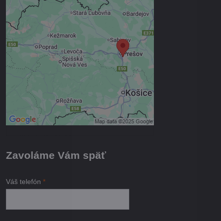
Externý obsah je blokovaný
Voľbami súkromia
Prajete si načítať externý obsah?
Povoliť tentokrát
Povoliť a zapamätať - súhlas s
druhom cookie: Funkčné
Otvoriť obsah v novom okne
Zavoláme Vám späť
Váš telefón
*