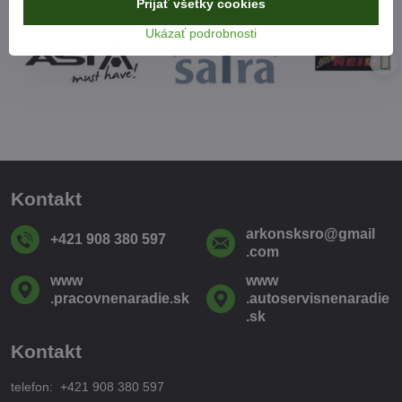
Prijať všetky cookies
Ukázať podrobnosti
Kontakt
arkonsksro​@gmail​
+421 908 380 597
.com
www​
www​
.pracovnenaradie​.sk
.autoservisnenaradie​
.sk
Kontakt
telefon: +421 908 380 597