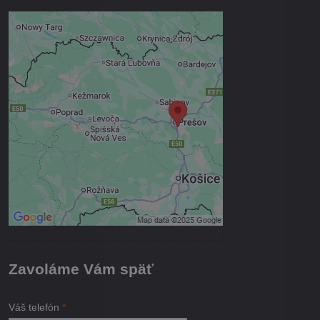
Externý obsah je blokovaný
Voľbami súkromia
Prajete si načítať externý obsah?
Povoliť tentokrát
Povoliť a zapamätať - súhlas s
druhom cookie: Funkčné
Otvoriť obsah v novom okne
Zavoláme Vám späť
Váš telefón
*