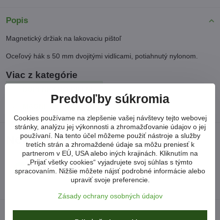
Popis
Magnetický držiak na lakovaciu pištoľ
Oceľový hák s 50 mm dvojitými vidlicami, potiahnutý nylonom.
Viac z kategórie
DOPLNKY DO DIELNE
Predvoľby súkromia
MAGNETICKÉ NÁSTROJE / ZRKADLÁ
Cookies používame na zlepšenie vašej návštevy tejto webovej
stránky, analýzu jej výkonnosti a zhromažďovanie údajov o jej
používaní. Na tento účel môžeme použiť nástroje a služby
Neviete si poradiť?
tretích strán a zhromaždené údaje sa môžu preniesť k
partnerom v EÚ, USA alebo iných krajinách. Kliknutím na
„Prijať všetky cookies“ vyjadrujete svoj súhlas s týmto
arkonsksro​@gmail​.com
spracovaním. Nižšie môžete nájsť podrobné informácie alebo
upraviť svoje preferencie.
Zásady ochrany osobných údajov