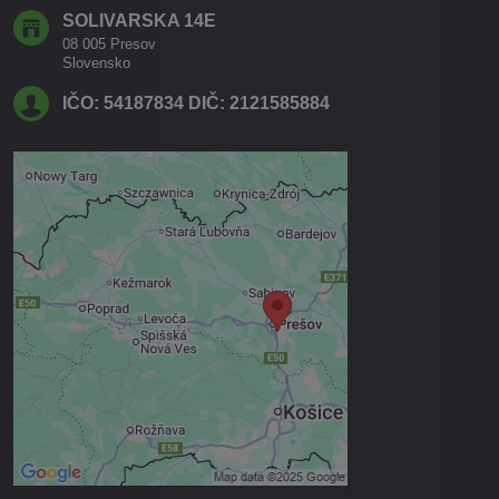
SOLIVARSKA 14E
08 005 Presov
Slovensko
IČO: 54187834 DIČ: 2121585884
Externý obsah je blokovaný
Voľbami súkromia
Prajete si načítať externý obsah?
Povoliť tentokrát
Povoliť a zapamätať - súhlas s
druhom cookie: Funkčné
Otvoriť obsah v novom okne