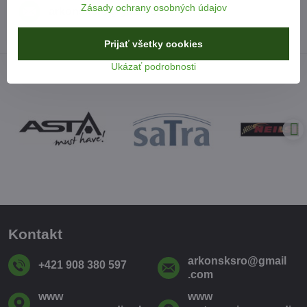
Zásady ochrany osobných údajov
arkonsksro​@gmail​.com
Prijať všetky cookies
Ukázať podrobnosti
Kontakt
arkonsksro​@gmail​
+421 908 380 597
.com
www​
www​