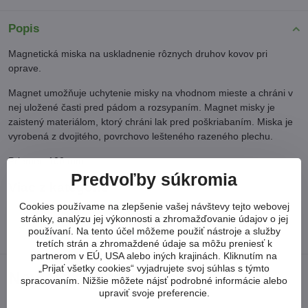
Popis
Magnetická miska na uskladnenie rôznych druhov kovov pri
oprave.
Magnet umožňuje uchytenie misky na vhodnom mieste a chráni v
nej uložené časti pred pádom a rozsypaním. Magnet misky je
zaistený materiálom, ktorý chráni lak pred poškriabaním. Miska je
vyrobená z dvojitého, povrchovo lešteného razeného plechu.
Priemer: 100 mm
Predvoľby súkromia
Viac z kategórie
Cookies používame na zlepšenie vašej návštevy tejto webovej
DOPLNKY DO DIELNE
stránky, analýzu jej výkonnosti a zhromažďovanie údajov o jej
používaní. Na tento účel môžeme použiť nástroje a služby
MAGNETICKÉ NÁSTROJE / ZRKADLÁ
tretích strán a zhromaždené údaje sa môžu preniesť k
partnerom v EÚ, USA alebo iných krajinách. Kliknutím na
„Prijať všetky cookies“ vyjadrujete svoj súhlas s týmto
Neviete si poradiť?
spracovaním. Nižšie môžete nájsť podrobné informácie alebo
upraviť svoje preferencie.