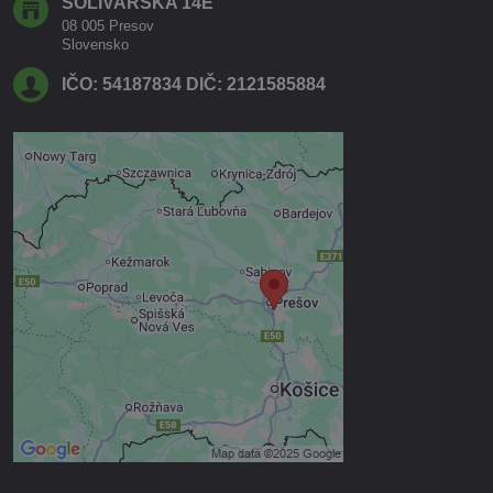
SOLIVARSKA 14E
08 005 Presov
Slovensko
IČO: 54187834 DIČ: 2121585884
Externý obsah je blokovaný
Voľbami súkromia
Prajete si načítať externý obsah?
Povoliť tentokrát
Povoliť a zapamätať - súhlas s
druhom cookie: Funkčné
Otvoriť obsah v novom okne