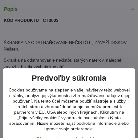
Popis
KÓD PRODUKTU - CT3003
ŠKRABKA NA ODSTRAŇOVANIE NEČISTÔT , ZÁVAŽÍ DISKOV
Neilsen.
Škrabka na odstraňovanie nečistôt, starých náterov, nálepiek,
závaží z hliníkových diskov atď.
Predvoľby súkromia
Šírka: 40 mm
Viac z kategórie
Cookies používame na zlepšenie vašej návštevy tejto webovej
stránky, analýzu jej výkonnosti a zhromažďovanie údajov o jej
KAROSÉRIE A LAKOVANIE
ŠKRABKY / SABRE
používaní. Na tento účel môžeme použiť nástroje a služby
tretích strán a zhromaždené údaje sa môžu preniesť k
partnerom v EÚ, USA alebo iných krajinách. Kliknutím na
„Prijať všetky cookies“ vyjadrujete svoj súhlas s týmto
Neviete si poradiť?
spracovaním. Nižšie môžete nájsť podrobné informácie alebo
upraviť svoje preferencie.