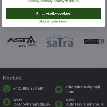
arkonsksro​@gmail​.com
Zásady ochrany osobných údajov
Prijať všetky cookies
Ukázať podrobnosti
Kontakt
arkonsksro​@gmail​
+421 908 380 597
.com
www​
www​
.pracovnenaradie​.sk
.autoservisnenaradie​